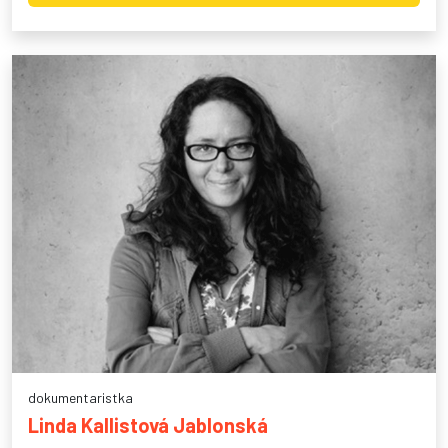
dokumentaristka
Linda Kallistová Jablonská