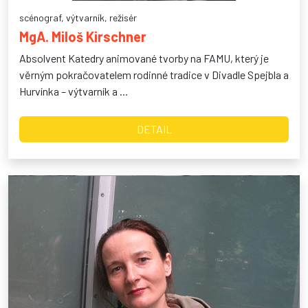
scénograf, výtvarník, režisér
MgA. Miloš Kirschner
Absolvent Katedry animované tvorby na FAMU, který je
věrným pokračovatelem rodinné tradice v Divadle Spejbla a
Hurvínka – výtvarník a ...
DETAIL