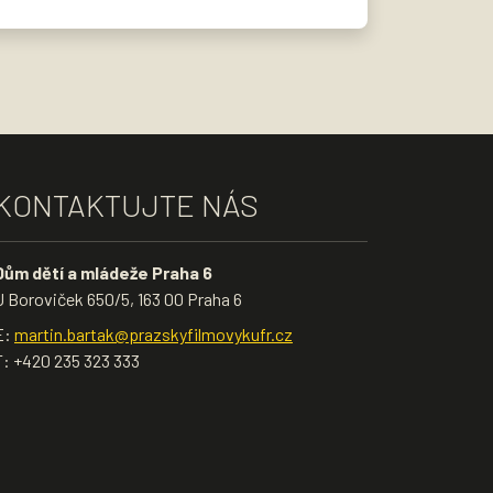
KONTAKTUJTE NÁS
Dům dětí a mládeže Praha 6
U Boroviček 650/5, 163 00 Praha 6
E:
martin.bartak@prazskyfilmovykufr.cz
T: +420 235 323 333