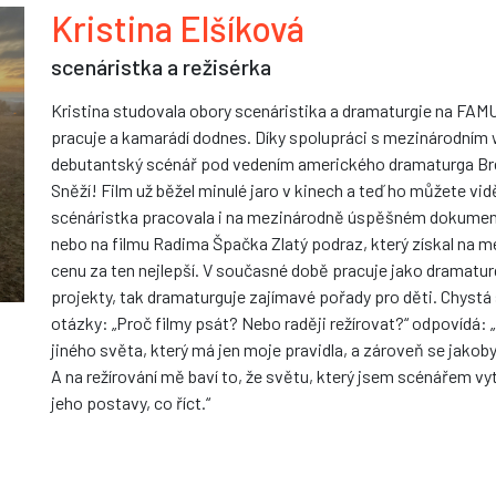
Kristina Elšíková
scenáristka a režisérka
Kristina studovala obory scenáristika a dramaturgie na FAMU
pracuje a kamarádí dodnes. Díky spolupráci s mezinárodní
debutantský scénář pod vedením amerického dramaturga Bren
Sněží! Film už běžel minulé jaro v kinech a teď ho můžete vi
scénáristka pracovala i na mezinárodně úspěšném dokument
nebo na filmu Radima Špačka Zlatý podraz, který získal na m
cenu za ten nejlepší. V současné době pracuje jako dramaturg
projekty, tak dramaturguje zajímavé pořady pro děti. Chystá 
otázky: „Proč filmy psát? Nebo raději režírovat?“ odpovídá: 
jiného světa, který má jen moje pravidla, a zároveň se jako
A na režírování mě baví to, že světu, který jsem scénářem vytv
jeho postavy, co říct.“