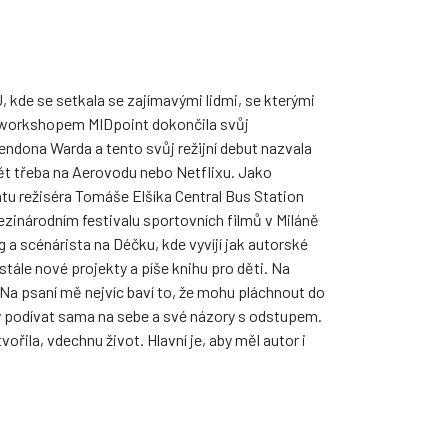
, kde se setkala se zajímavými lidmi, se kterými
m workshopem MIDpoint dokončila svůj
dona Warda a tento svůj režijní debut nazvala
dět třeba na Aerovodu nebo Netflixu. Jako
u režiséra Tomáše Elšíka Central Bus Station
ezinárodním festivalu sportovních filmů v Miláně
 a scénárista na Déčku, kde vyvíjí jak autorské
stále nové projekty a píše knihu pro děti. Na
„Na psaní mě nejvíc baví to, že mohu pláchnout do
by podívat sama na sebe a své názory s odstupem.
ořila, vdechnu život. Hlavní je, aby měl autor i