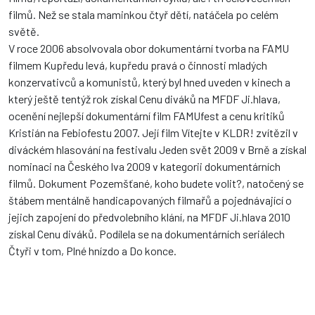
filmů. Než se stala maminkou čtyř dětí, natáčela po celém
světě.
V roce 2006 absolvovala obor dokumentární tvorba na FAMU
filmem Kupředu levá, kupředu pravá o činnosti mladých
konzervativců a komunistů, který byl hned uveden v kinech a
který ještě tentýž rok získal Cenu diváků na MFDF Ji.hlava,
ocenění nejlepší dokumentární film FAMUfest a cenu kritiků
Kristián na Febiofestu 2007. Její film Vítejte v KLDR! zvítězil v
diváckém hlasování na festivalu Jeden svět 2009 v Brně a získal
nominaci na Českého lva 2009 v kategorii dokumentárních
filmů. Dokument Pozemšťané, koho budete volit?, natočený se
štábem mentálně handicapovaných filmařů a pojednávající o
jejich zapojení do předvolebního klání, na MFDF Ji.hlava 2010
získal Cenu diváků. Podílela se na dokumentárních seriálech
Čtyři v tom, Plné hnízdo a Do konce.