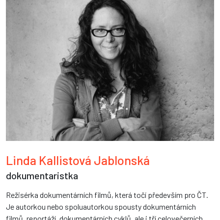
Linda Kallistová Jablonská
dokumentaristka
Režisérka dokumentárních filmů, která točí především pro ČT.
Je autorkou nebo spoluautorkou spousty dokumentárních
filmů, reportáží, dokumentárních cyklů, ale i tří celovečerních