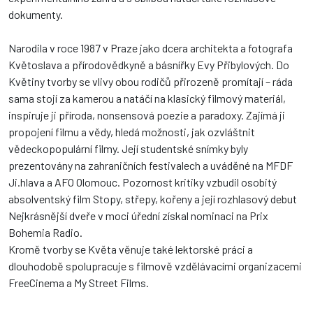
dokumenty.
Narodila v roce 1987 v Praze jako dcera architekta a fotografa
Květoslava a přírodovědkyně a básnířky Evy Přibylových. Do
Květiny tvorby se vlivy obou rodičů přirozeně promítají – ráda
sama stojí za kamerou a natáčí na klasický filmový materiál,
inspiruje ji příroda, nonsensová poezie a paradoxy. Zajímá ji
propojení filmu a vědy, hledá možnosti, jak ozvláštnit
vědeckopopulární filmy. Její studentské snímky byly
prezentovány na zahraničních festivalech a uváděné na MFDF
Ji.hlava a AFO Olomouc. Pozornost kritiky vzbudil osobitý
absolventský film Stopy, střepy, kořeny a její rozhlasový debut
Nejkrásnější dveře v moci úřední získal nominaci na Prix
Bohemia Radio.
Kromě tvorby se Květa věnuje také lektorské práci a
dlouhodobě spolupracuje s filmově vzdělávacími organizacemi
FreeCinema a My Street Films.