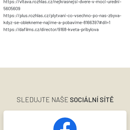
https://vltava.rozhlas.cz/nejkrasnejsi-dvere-v-moci-uredni-
5605609
https://plus.rozhlas.cz/plytvani-co-vsechno-po-nas-zbyva-
kdyz-se-oblekneme-najime-a-pobavime-8166397#dil=1
https://dafilms.cz/director/9168-kveta-pribylova
SLEDUJTE NAŠE
SOCIÁLNÍ SÍTĚ