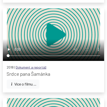
2018 |
Dokument a reportáž
Srdce pana Šamánka
Více o filmu ...