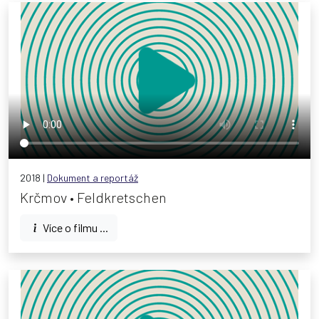
2018 |
Dokument a reportáž
Krčmov • Feldkretschen
Více o filmu ...