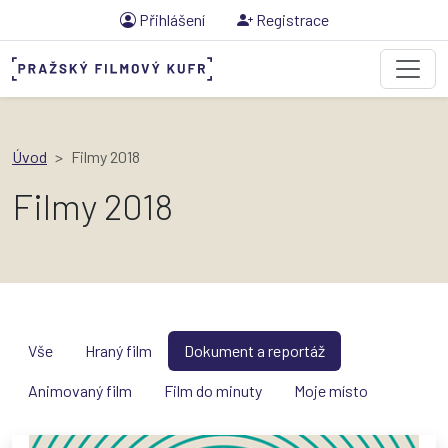
Přihlášení
Registrace
Úvod
Filmy 2018
Filmy 2018
Vše
Hraný film
Dokument a reportáž
Animovaný film
Film do minuty
Moje místo