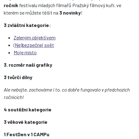
ročník
festivalu mladých filmařů Pražský filmový kufr, ve
kterém se můžete těšit na
3 novinky
!
3 zvláštní kategorie:
Zeleným objektivem
(Ne)bezpečnej svět
Moje místo
3. rozměr naší grafiky
3 tvůrčí dílny
Ale nebojte, zachováme i to, co dobře fungovalo v předchozích
ročnících!
4 soutěžní kategorie
3 věkové kategorie
1 FestDen v 1 CAMPu