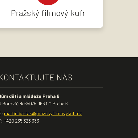
Pražský filmový kufr
KONTAKTUJTE NÁS
Dům dětí a mládeže Praha 6
U Boroviček 650/5, 163 00 Praha 6
E:
martin.bartak@prazskyfilmovykufr.cz
T: +420 235 323 333