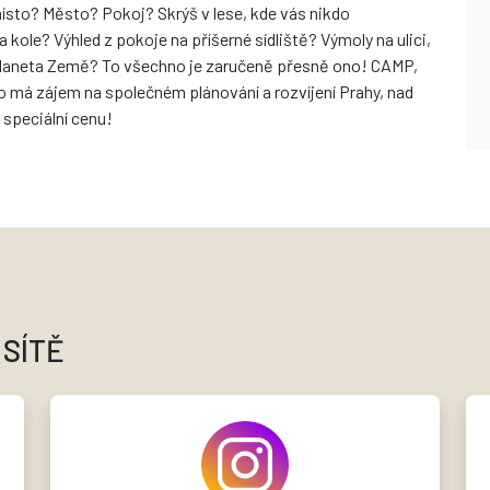
 místo? Město? Pokoj? Skrýš v lese, kde vás nikdo
 kole? Výhled z pokoje na příšerné sídliště? Výmoly na ulici,
 planeta Země? To všechno je zaručeně přesně ono! CAMP,
do má zájem na společném plánování a rozvíjení Prahy, nad
 speciální cenu!
 SÍTĚ