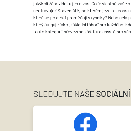
jakýkoli žánr. Jde tu jen o vás. Co je vlastně vaše
neotravuje? Staveniště, po kterém jezdíte cross na
které se po dešti proměňují v rybníky? Nebo celá
který funguje jako „základní tábor“ pro každého, k
touto kategorií převezme záštitu a chystá pro vás
SLEDUJTE NAŠE
SOCIÁLNÍ