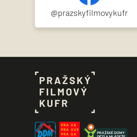
@prazskyfilmovykufr