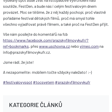
Výsledný spot bude zvát na listopadové vyvrcholení naší
soutěže, FestDen, a bude nás i celým festivalovým dnem
provázet. Moc se těšíme, že z něj každý pochopí, proč vlastně
pořádáme festival dětských filmů, proč má smysl tohle
všechno vyjadřovat právě filmem, a také proč na FestDen přijít.
Vše nám posílejte do komentářů na fcb
https://www.facebook.com/prazskyfilmovykufr/?
ref=bookmarks
, přes
www.uschovna.cz
nebo
vimeo.com
na
info@prazskyfilmovykufr.cz.
Jsme rádi, že jste!
A nezapomeňte: mobilem točte vždycky naležato! :-)
#festivalovyspot
#tocsvetem
#prazskyfilmovykufr
KATEGORIE ČLÁNKŮ