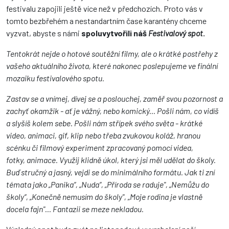
festivalu zapojili ještě více než v předchozích. Proto vás v
tomto bezbřehém a nestandartním čase karantény chceme
vyzvat, abyste s námi
spoluvytvořili náš
Festivalový spot
.
Tentokrát nejde o hotové soutěžní filmy, ale o krátké postřehy z
vašeho aktuálního života, které nakonec poslepujeme ve finální
mozaiku festivalového spotu.
Zastav se a vnímej, dívej se a poslouchej, zaměř svou pozornost a
zachyť okamžik - ať je vážný, nebo komický... Pošli nám, co vidíš
a slyšíš kolem sebe. Pošli nám střípek svého světa - krátké
video, animaci, gif, klip nebo třeba zvukovou koláž, hranou
scénku či filmový experiment zpracovaný pomocí videa,
fotky, animace. Využij klidně úkol, který jsi měl udělat do školy.
Buď stručný a jasný, vejdi se do minimálního formátu. Jak ti zní
témata jako „Panika“, „Nuda“, „Příroda se raduje", „Nemůžu do
školy“, „Konečně nemusím do školy", „Moje rodina je vlastně
docela fajn"... Fantazii se meze nekladou.