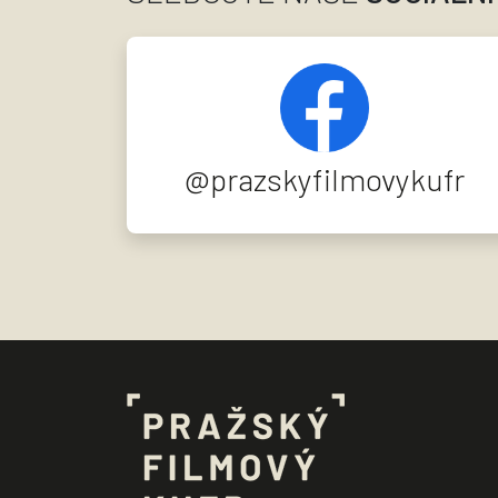
@prazskyfilmovykufr