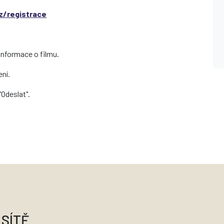
z/registrace
 informace o filmu.
ení.
"Odeslat".
 SÍTĚ