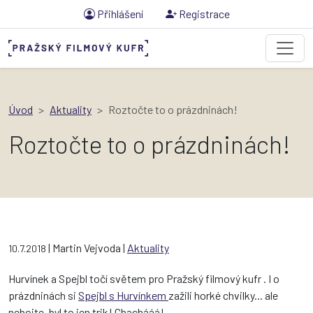
Přihlášení
Registrace
Úvod
Aktuality
Roztočte to o prázdninách!
Roztočte to o prázdninách!
| Martin Vejvoda |
Aktuality
10.7.2018
Hurvínek a Spejbl točí světem pro Pražský filmový kufr . I o
prázdninách si
Spejbl s Hurvínkem
zažili horké chvilky... ale
nebojte, byl to jen trik! Chachááá!