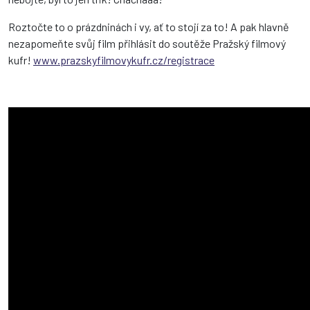
Roztočte to o prázdninách i vy, ať to stojí za to! A pak hlavně
nezapomeňte svůj film přihlásit do soutěže Pražský filmový
kufr!
www.prazskyfilmovykufr.cz/registrace