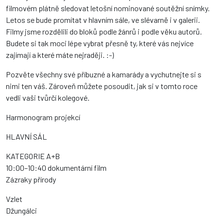
filmovém plátně sledovat letošní nominované soutěžní snímky.
Letos se bude promítat v hlavním sále, ve slévarně i v galerii.
Filmy jsme rozdělili do bloků podle žánrů i podle věku autorů.
Budete si tak moci lépe vybrat přesně ty, které vás nejvíce
zajímají a které máte nejraději. :-)
Pozvěte všechny své příbuzné a kamarády a vychutnejte si s
nimi ten váš. Zároveň můžete posoudit, jak si v tomto roce
vedli vaši tvůrčí kolegové.
Harmonogram projekcí
HLAVNÍ SÁL
KATEGORIE A+B
10:00–10:40 dokumentární film
Zázraky přírody
Vzlet
Džungálci