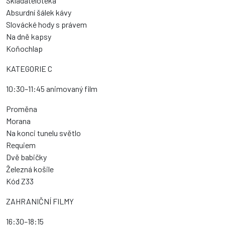
Skladatelotéka
Absurdní šálek kávy
Slovácké hody s právem
Na dně kapsy
Koňochlap
KATEGORIE C
10:30–11:45 animovaný film
Proměna
Morana
Na konci tunelu světlo
Requiem
Dvě babičky
Železná košile
Kód Z33
ZAHRANIČNÍ FILMY
16:30–18:15