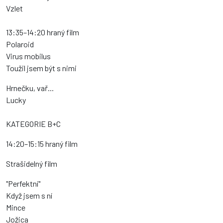
Vzlet
13:35–14:20 hraný film
Polaroid
Virus mobilus
Toužil jsem být s nimi
Hrnečku, vař...
Lucky
KATEGORIE B+C
14:20–15:15 hraný film
Strašidelný film
"Perfektní"
Když jsem s ní
Mince
Jožica