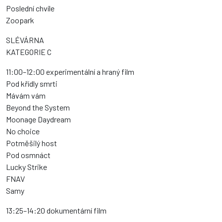
Poslední chvíle
Zoopark
SLÉVÁRNA
KATEGORIE C
11:00–12:00 experimentální a hraný film
Pod křídly smrti
Mávám vám
Beyond the System
Moonage Daydream
No choice
Potměšilý host
Pod osmnáct
Lucky Strike
FNAV
Samy
13:25–14:20 dokumentární film