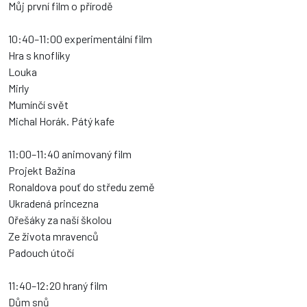
Můj první film o přírodě
10:40–11:00 experimentální film
Hra s knoflíky
Louka
Mirly
Mumínčí svět
Michal Horák. Pátý kafe
11:00–11:40 animovaný film
Projekt Bažina
Ronaldova pouť do středu země
Ukradená princezna
Ořešáky za naší školou
Ze života mravenců
Padouch útočí
11:40–12:20 hraný film
Dům snů