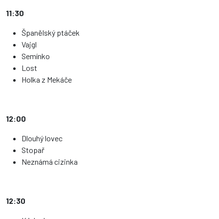
11:30
Španělský ptáček
Vajgl
Semínko
Lost
Holka z Mekáče
12:00
Dlouhý lovec
Stopař
Neznámá cizinka
12:30