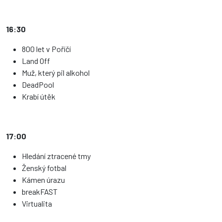
16:30
800 let v Poříčí
Land Off
Muž, který pil alkohol
DeadPool
Krabí útěk
17:00
Hledání ztracené tmy
Ženský fotbal
Kámen úrazu
breakFAST
Virtualita