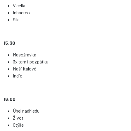
V celku
Inhaereo
Síla
15:30
Masožravka
3x tam i pozpátku
Naši Italové
Indie
16:00
Úhel nadhledu
Život
Otýlie