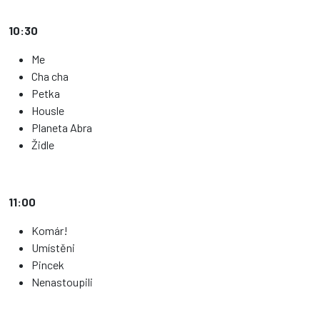
10:30
Me
Cha cha
Petka
Housle
Planeta Abra
Židle
11:00
Komár!
Umístěni
Pincek
Nenastoupili