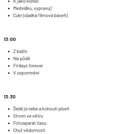
K jako konec
Medvídku, vypravuj!
Cukr (sladká filmová báseň)
13:00
Z bažin
Na půdě
Fridays forever
V zapomnění
13:30
Šedé je nebe a kohoutí píseň
Strom ve větru
Fotoaparát času
Chuť vědomostí