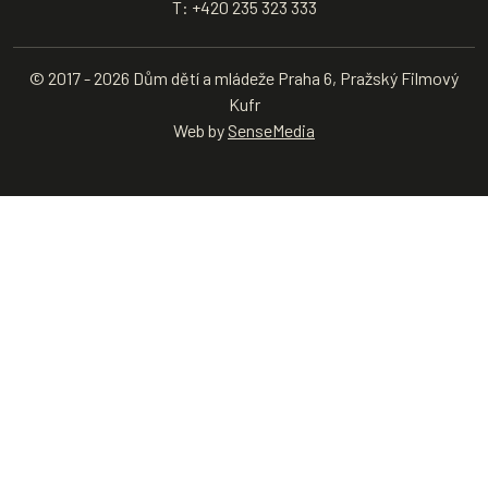
T: +420 235 323 333
© 2017 - 2026 Dům dětí a mládeže Praha 6, Pražský Filmový
Kufr
Web by
SenseMedia