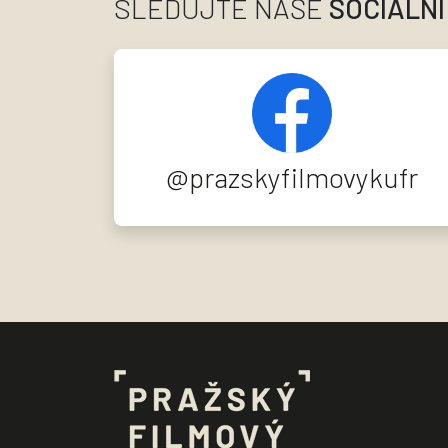
SLEDUJTE NAŠE
SOCIÁLNÍ
@prazskyfilmovykufr