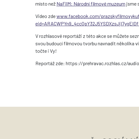
místo než
NaFilM: Národní filmové muzeum
jsme s
Video zde
www.facebook.com/prazskyfilmovykuf
eid=ARACWPYn9_4cc0pY32J5YSDXzsJjI7ygEID
V rozhlasové reportáži z této akce se můžete sezn
svou budoucí filmovou tvorbu navnadit několika v
točte i Vy!
Reportáž zde: https://prehravac.rozhlas.cz/aud