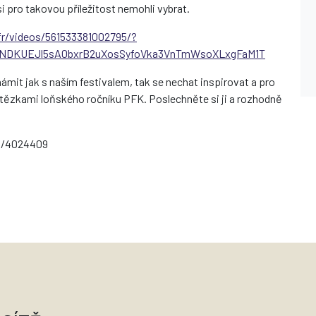
i pro takovou příležitost nemohli vybrat.
r/videos/561533381002795/?
fNDKUEJl5sA0bxrB2uXosSyfoVka3VnTmWsoXLxgFaM1T
ámit jak s naším festivalem, tak se nechat inspirovat a pro
ítězkami loňského ročníku PFK. Poslechněte si ji a rozhodně
io/4024409