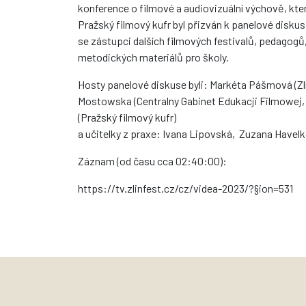
konference o filmové a audiovizuální výchově, která 
Pražský filmový kufr byl přizván k panelové diskusi
se zástupci dalších filmových festivalů, pedagogů
metodických materiálů pro školy.
Hosty panelové diskuse byli: Markéta Pášmová (Zlí
Mostowska (Centralny Gabinet Edukacji Filmowej, P
(Pražský filmový kufr)
a učitelky z praxe: Ivana Lipovská, Zuzana Havelk
Záznam (od času cca 02:40:00):
https://tv.zlinfest.cz/cz/videa-2023/?§ion=531