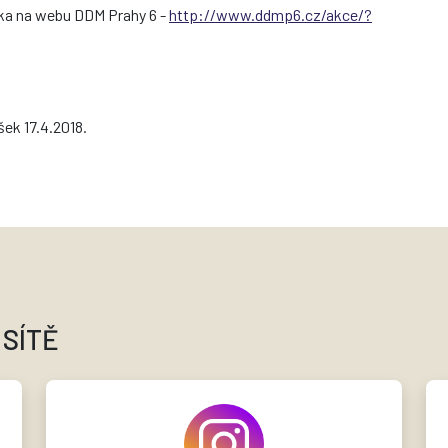
áška na webu DDM Prahy 6 -
http://www.ddmp6.cz/akce/?
šek 17.4.2018.
 SÍTĚ