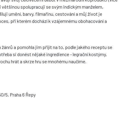
esi většinou spolupracuji se svým indickým manželem,
i umění, barvy, filmařinu, cestování a můj život je
proces, při kterém dochází k vzájemnému obohacování a
žánrů a pomohla jim přijít na to, podle jakého receptu se
třeba si donést nějaké ingredience - legrační kostýmy,
 trochu hrát a skrze hru se mnohému naučíme.
50/5, Praha 6 Řepy