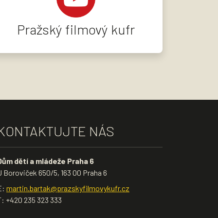
Pražský filmový kufr
KONTAKTUJTE NÁS
Dům dětí a mládeže Praha 6
U Boroviček 650/5, 163 00 Praha 6
E:
martin.bartak@prazskyfilmovykufr.cz
T: +420 235 323 333