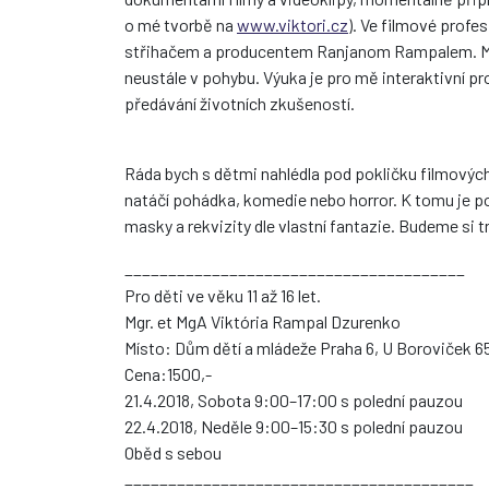
o mé tvorbě na
www.viktori.cz
). Ve filmové prof
střihačem a producentem Ranjanom Rampalem. Miluj
neustále v pohybu. Výuka je pro mě interaktivní 
předávání životních zkušeností.
Ráda bych s dětmi nahlédla pod pokličku filmových 
natáčí pohádka, komedie nebo horror. K tomu je po
masky a rekvizity dle vlastní fantazie. Budeme si
_______________________________________
Pro děti ve věku 11 až 16 let.
Mgr. et MgA Viktória Rampal Dzurenko
Místo: Dům dětí a mládeže Praha 6, U Boroviček 6
Cena:1500,-
21.4.2018, Sobota 9:00–17:00 s polední pauzou
22.4.2018, Neděle 9:00–15:30 s polední pauzou
Oběd s sebou
________________________________________