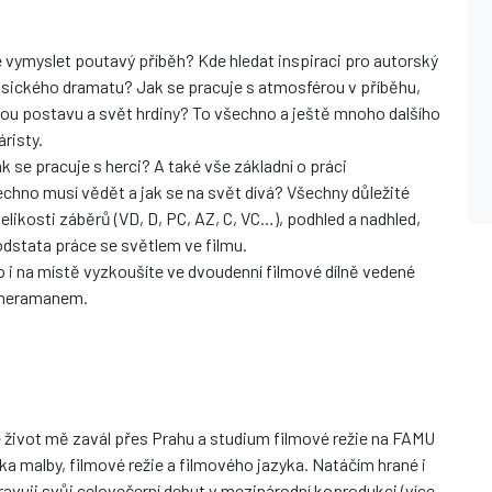
vymyslet poutavý příběh? Kde hledat inspiraci pro autorský
klasického dramatu? Jak se pracuje s atmosférou v příběhu,
vou postavu a svět hrdiny? To všechno a ještě mnoho dalšího
risty.
k se pracuje s herci? A také vše základní o práci
chno musí vědět a jak se na svět dívá? Všechny důležité
likosti záběrů (VD, D, PC, AZ, C, VC…), podhled a nadhled,
odstata práce se světlem ve filmu.
o i na místě vyzkoušíte ve dvoudenní filmové dílně vedené
ameramanem.
 život mě zavál přes Prahu a studium filmové režie na FAMU
lka malby, filmové režie a filmového jazyka. Natáčím hrané i
avuji svůj celovečerní debut v mezinárodní koprodukci (více