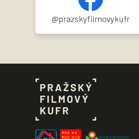
@prazskyfilmovykufr