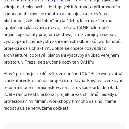
zdrojem přehledných a dostupných informací o přítomnosti a
budoucnosti hlavního města s a funguje jako otevřená
platforma, „základní tábor“ pro každého, kdo má zájem na
společném plánování a rozvoji města. CAMP celoročně
organizuje bohatý program sestávajícím z veřejných debat,
vystoupení tuzemských i zahraničních odborníků, workshopů,
projekcí a dalších aktivit. Cokoli se chcete dozvědět o
architektuře, dopravě, plánování výstavby a vůbec veřejném
prostoru v Praze, se zaručeně dozvíte v CAMPu!
Právě pro nás je ale důležité, že součástí CAMPu je výstavní sál
s unikátní velkoplošnou projekcí, studovna, kavárna, venkovní
terasa a moderní přednáškový sál. Tam všude se budou 9. 11.
2019 v rámci FestDne konat projekce vašich filmů, besedy s
profesionálními filmaři, workshopy a mnoho dalšího. Máme
radost a už se nemůžeme dočkat!