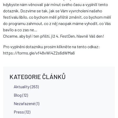
kdybyste nám věnovali pár minut svého času a vyplnili tento
dotazník. Dozvíme se tak, jak se Vám vyvrcholení našeho
festivalu líbilo, co bychom měli příště změnit, co bychom měli
do programu zahrnout, co z něj naopak máme vyhodit, co Vás
bavilo a co zas ne...
Chceme, aby byl i ten příští, již 4. FestDen, hlavně Váš den!
Pro vyplnění dotazníku prosím klikněte na tento odkaz:
https://forms.gle/vf48vWi4Z2s6dWMa6
KATEGORIE ČLÁNKŮ
Aktuality (263)
Blog (12)
Nezařazené (1)
Press (12)