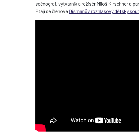
scénograf, výtvarník a režisér Miloš Kirschner a 
Ptají se členové
Dismanův rozhlasový dětský sou