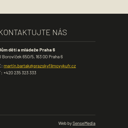
KONTAKTUJTE NÁS
Dům dětí a mládeže Praha 6
U Boroviček 650/5, 163 00 Praha 6
E:
martin.bartak@prazskyfilmovykufr.cz
T: +420 235 323 333
Web by
SenseMedia