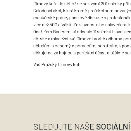
filmový kufr, do něhož se se svými 201 snímky přihl
Celodenní akci, která kromě projekcí nominovaných
maskérské práce, panelové diskuse s profesionální
více než 500 diváků. Ze slavnostního galavečera
Ondřejem Bauerem, si odneslo 11 snímků hlavní cenu
dětské a mládežnické filmové tvorbě odborná por
učitelům a odborným poradcům, porotcům, sponz
děkujeme za hojnou a perfektní účast a těšíme se 
Váš Pražský filmový kufr
SLEDUJTE NAŠE
SOCIÁLNÍ