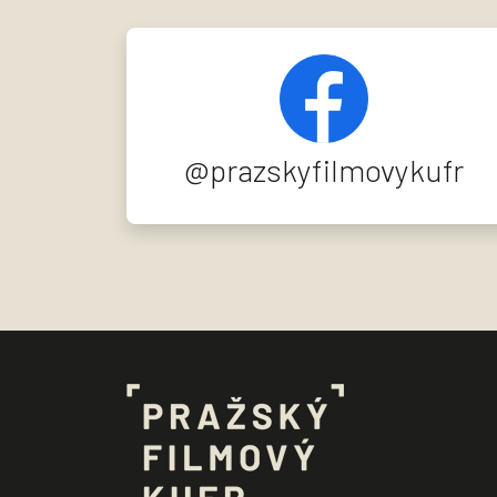
@prazskyfilmovykufr