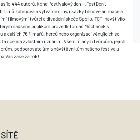
ásilo 444 autorů, konal festivalový den – „FestDen“.
 filmů zahrnovala výtvarné dílny, ukázky filmové animace a
mi filmovými tvůrci a divadelní skeče Spolku TOT, navštívilo
, kterým nadšené publikum provedli Tomáš Měcháček s
 a dalších 76 filmařů, herců nebo organizací věnujících se
ota ocenila zvláštním uznáním. Všem mladým tvůrcům, jejich
orům, podporovatelům a návštěvníkům našeho festivalu
na Vás zase za rok!
 SÍTĚ