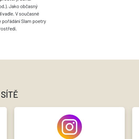
d.). Jako občasný
divadle. V současné
e pořádání Slam poetry
ostředí.
 SÍTĚ