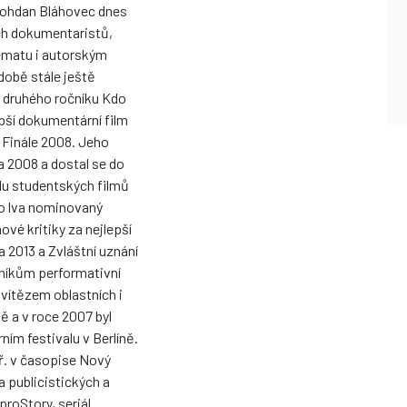
. Bohdan Bláhovec dnes
ch dokumentaristů,
ématu i autorským
době stále ještě
 druhého ročníku Kdo
epší dokumentární film
 Finále 2008. Jeho
a 2008 a dostal se do
lu studentských filmů
o lva nominovaný
vé kritiky za nejlepší
 2013 a Zvláštní uznání
pníkům performativní
vítězem oblastních i
ě a v roce 2007 byl
ím festivalu v Berlíně.
ř. v časopise Nový
a publicistických a
roStory, seriál