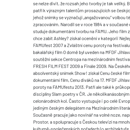
se nelze divit, že rozsah jeho tvorby je tak veliký
patří k výrazným talentům prosazujících se český
jehož snímky se vyznačují „angažovanou“ volbou t
zpracováním. Narodil se v roce 1984 a v současné 
studuje dokumentární tvorbu na FAMU. Jeho film z
chce zabít Ashley? získal ocenění v kategorii Nejl
FAMUfest 2007 a Zvláštní cenu poroty na festivalu
bakalářský film O domě byl uveden na MFDF Jihlav
soutěžní sekce Centropa na mezinárodním festiva
FRESH FILM FEST 2009 a Finále 2009. Na Českéh
absolventský snímek Show! získal Cenu české filmo
dokumentární film, Cenu diváků na 17. MFDF Jihlava
poroty na FAMUfestu 2013. Patří ale také k průko
disciplíny Slam poetry v ČR. Je několikanásobným 
celonárodních kol. Často vystupuje i po celé Evrop
jediným českým delegátem na Mezinárodním literárn
Současně pracuje jako novinář na volné noze, nap
Prostor, a spolupracuje s Českou televizí na mnoh
kulturně-společenských pořadech (o architektuře p