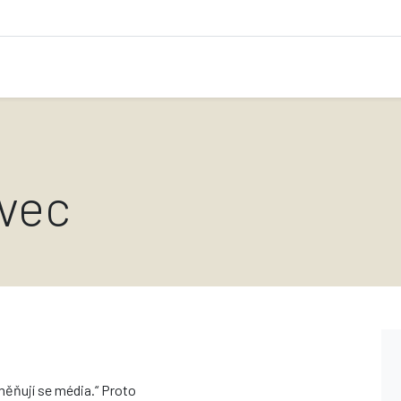
vec
ěňují se média.“ Proto