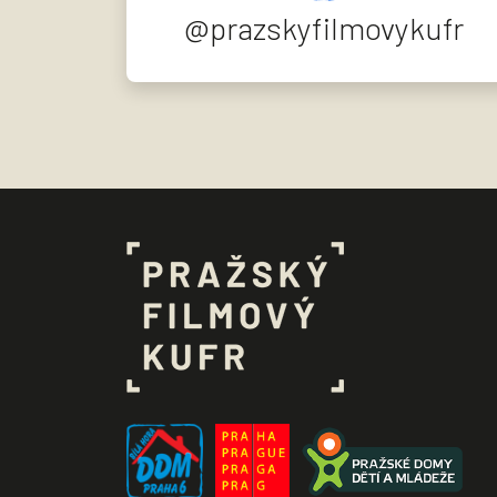
@prazskyfilmovykufr