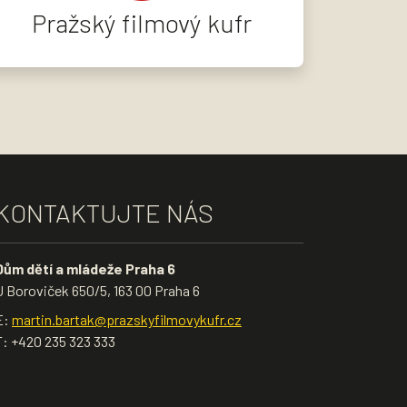
Pražský filmový kufr
KONTAKTUJTE NÁS
Dům dětí a mládeže Praha 6
U Boroviček 650/5, 163 00 Praha 6
E:
martin.bartak@prazskyfilmovykufr.cz
T: +420 235 323 333