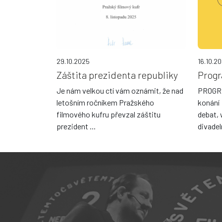
29.10.2025
16.10.2
Záštita prezidenta republiky
Prog
Je nám velkou ctí vám oznámit, že nad
PROGRA
letošním ročníkem Pražského
konání
filmového kufru převzal záštitu
debat,
prezident ...
divadeln