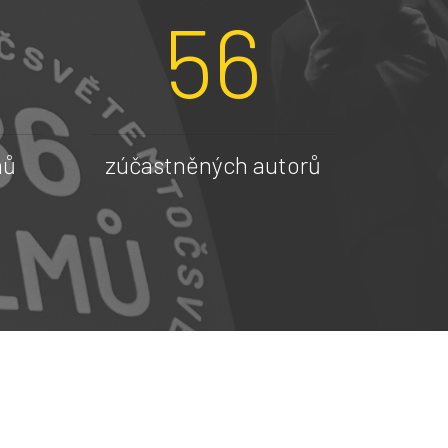
56
mů
zúčastněných autorů