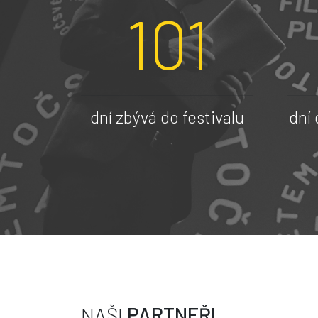
101
dní zbývá do festivalu
dní
NAŠI
PARTNEŘI