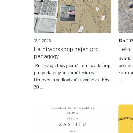
13.4.2026
13.4.20
Letní worskhop nejen pro
Letní
pedagogy
Světlo 
„Reflektuji, tedy jsem.“ Letní workshop
příměs
pro pedagogy se zaměřením na
kufru s
filmovou a audiovizuální výchovu Kdy:
...
20 ...