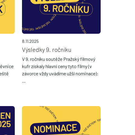
8.11.2025
Výsledky 9. ročníku
V 9. ročníku soutěže Pražský filmový
těvnice
kufr získaly hlavní ceny tyto filmy (v
eště
závorce vždy uvádíme užší nominace):
...