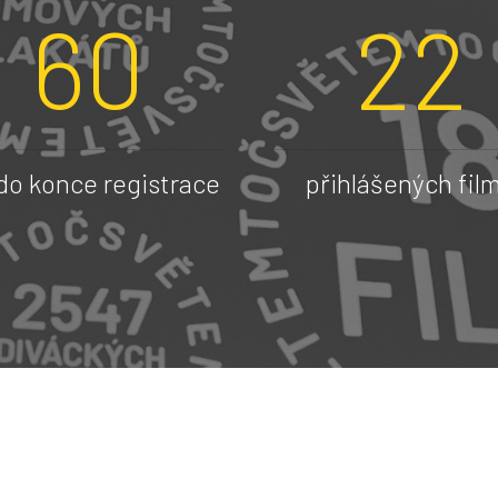
60
22
 do konce registrace
přihlášených fil