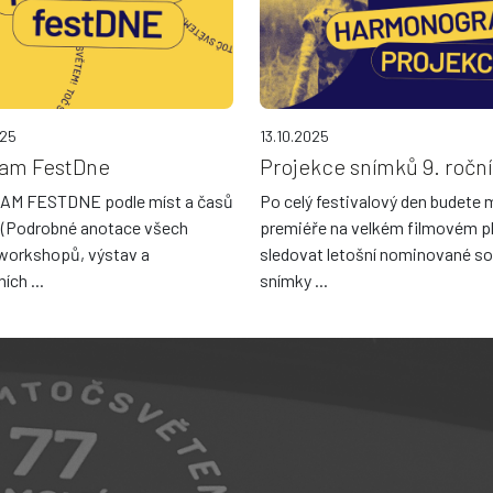
025
13.10.2025
ram FestDne
Projekce snímků 9. ročn
M FESTDNE podle míst a časů
Po celý festivalový den budete 
 (Podrobné anotace všech
premiéře na velkém filmovém p
 workshopů, výstav a
sledovat letošní nominované so
ích ...
snímky ...