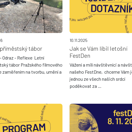
26
10.11.2025
 příměstský tábor
Jak se Vám líbil letošní
FestDen
– Odraz - Reflexe Letní
tský tábor Pražského filmového
Vážení a milí návštěvníci a návš
e zaměřením na tvorbu, umění a
našeho FestDne, chceme Vám j
jednou ze všech našich srdcí
poděkovat za ...