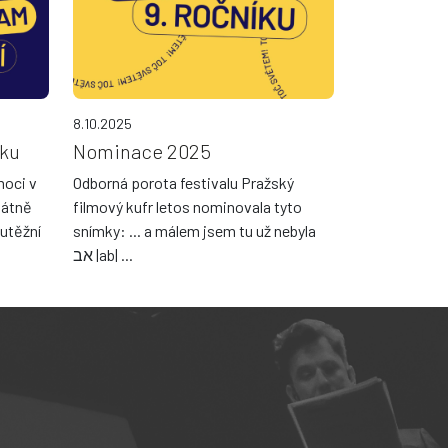
8.10.2025
íku
Nominace 2025
moci v
Odborná porota festivalu Pražský
látně
filmový kufr letos nominovala tyto
utěžní
snímky: ... a málem jsem tu už nebyla
אב |ab| ...